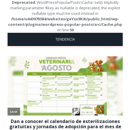
Deprecated
: WordPressPopularPosts\Cache::set(): Implicitly
marking parameter $key as nullable is deprecated, the explicit
nullable type must be used instead in
/home/u643970384/websites/geYsx9XiK/public_html/wp-
content/plugins/wordpress-popular-posts/src/Cache.php
on line
50
TENDENCIA