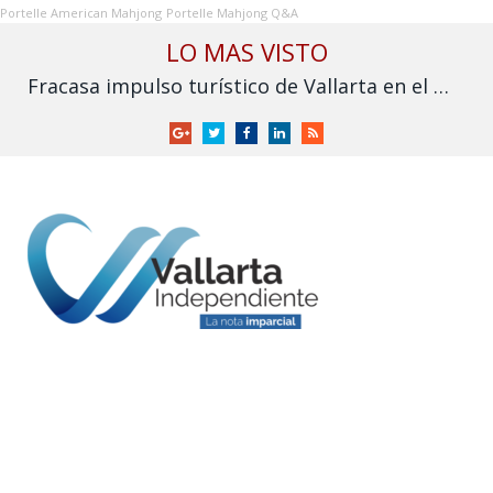
Portelle American Mahjong
Portelle Mahjong Q&A
LO MAS VISTO
Fracasa impulso turístico de Vallarta en el Mundial: derrama cae frente a 2025
Google
Twitter
Facebook
LinkedIn
RSS
+