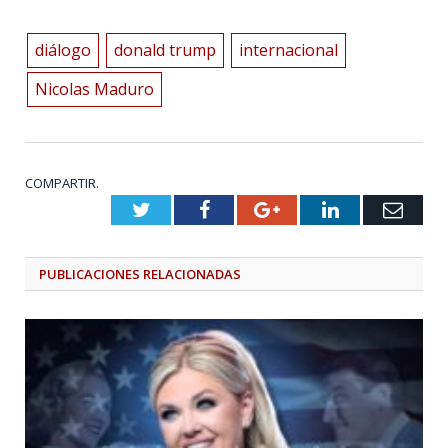
diálogo
donald trump
internacional
Nicolas Maduro
COMPARTIR.
Twitter
Facebook
Google+
LinkedIn
Emai
PUBLICACIONES
RELACIONADAS