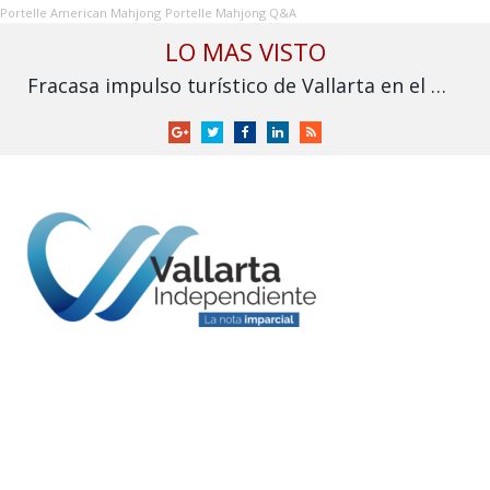
Portelle American Mahjong
Portelle Mahjong Q&A
LO MAS VISTO
Fracasa impulso turístico de Vallarta en el Mundial: derrama cae frente a 2025
Google
Twitter
Facebook
LinkedIn
RSS
+