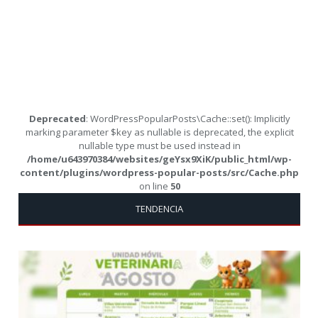
Deprecated
: WordPressPopularPosts\Cache::set(): Implicitly
marking parameter $key as nullable is deprecated, the explicit
nullable type must be used instead in
/home/u643970384/websites/geYsx9XiK/public_html/wp-
content/plugins/wordpress-popular-posts/src/Cache.php
on line
50
TENDENCIA