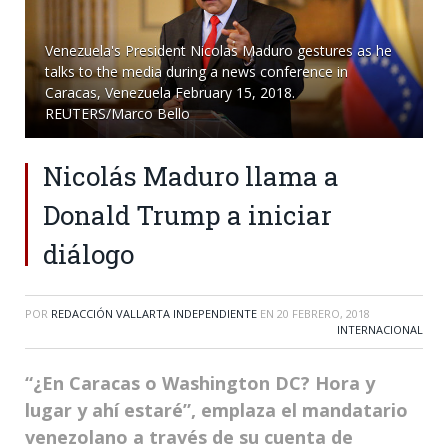
Venezuela's President Nicolas Maduro gestures as he
talks to the media during a news conference in
Caracas, Venezuela February 15, 2018.
REUTERS/Marco Bello
Nicolás Maduro llama a
Donald Trump a iniciar
diálogo
POR
REDACCIÓN VALLARTA INDEPENDIENTE
EN
20 FEBRERO, 2018
INTERNACIONAL
“¿En Caracas o Washington DC? Hora y
lugar y ahí estaré”, emplaza el mandatario
venezolano a través de su cuenta de