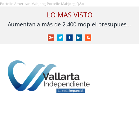
Portelle American Mahjong
Portelle Mahjong Q&A
LO MAS VISTO
Aumentan a más de 2,400 mdp el presupuesto de Mexicana de Aviación para 2026
Google
Twitter
Facebook
LinkedIn
RSS
+