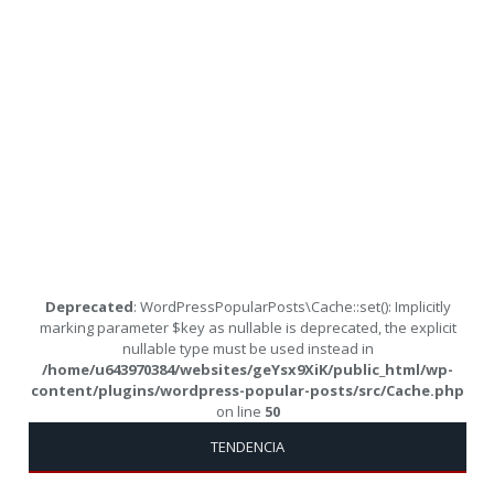
Deprecated
: WordPressPopularPosts\Cache::set(): Implicitly
marking parameter $key as nullable is deprecated, the explicit
nullable type must be used instead in
/home/u643970384/websites/geYsx9XiK/public_html/wp-
content/plugins/wordpress-popular-posts/src/Cache.php
on line
50
TENDENCIA