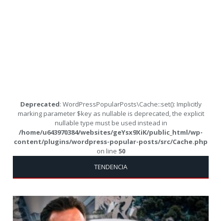
Deprecated
: WordPressPopularPosts\Cache::set(): Implicitly
marking parameter $key as nullable is deprecated, the explicit
nullable type must be used instead in
/home/u643970384/websites/geYsx9XiK/public_html/wp-
content/plugins/wordpress-popular-posts/src/Cache.php
on line
50
TENDENCIA