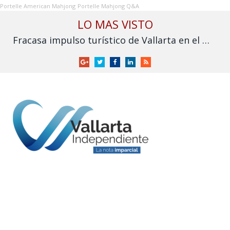
Portelle American Mahjong
Portelle Mahjong Q&A
LO MAS VISTO
Fracasa impulso turístico de Vallarta en el Mundial: derrama cae frente a 2025
Google
Twitter
Facebook
LinkedIn
RSS
+