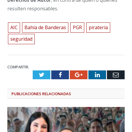
Derechos de Autor
, en contra de quien o quienes
resulten responsables.
AIC
Bahía de Banderas
PGR
piratería
seguridad
COMPARTIR.
Twitter
Facebook
Google+
LinkedIn
Emai
PUBLICACIONES
RELACIONADAS