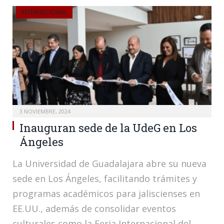
INTERNACIONAL
3 NOVIEMBRE, 2024
Inauguran sede de la UdeG en Los
Ángeles
La Universidad de Guadalajara abre su nueva
sede en Los Ángeles, facilitando trámites y
programas académicos para jaliscienses en
EE.UU., además de consolidar eventos
culturales como la Feria Internacional del