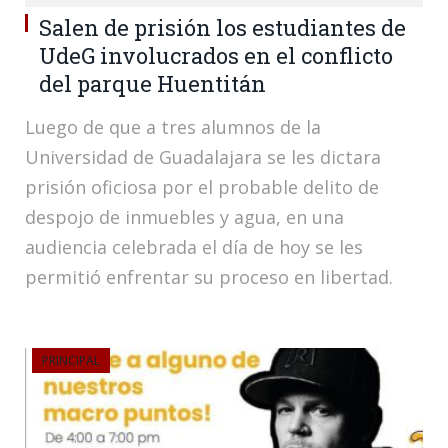
Salen de prisión los estudiantes de
UdeG involucrados en el conflicto
del parque Huentitán
Luego de que a tres alumnos de la
Universidad de Guadalajara se les dictara
prisión oficiosa por el probable delito de
despojo de inmuebles y agua, en una
audiencia celebrada el día de hoy se les
permitió enfrentar su proceso en libertad.
PRINCIPAL