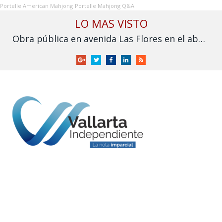
Portelle American Mahjong
Portelle Mahjong Q&A
LO MAS VISTO
Obra pública en avenida Las Flores en el abandono
Google
Twitter
Facebook
LinkedIn
RSS
+