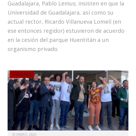
Guadalajara, Pablo Lemus; insisten en que la
Universidad de Guadalajara, así como su
actual rector, Ricardo Villanueva Lomelí (en
ese entonces regidor) estuvieron de acuerdo
en la cesión del parque Huentitán a un
organismo privado.
ESTATALES
10 ENERO, 2023