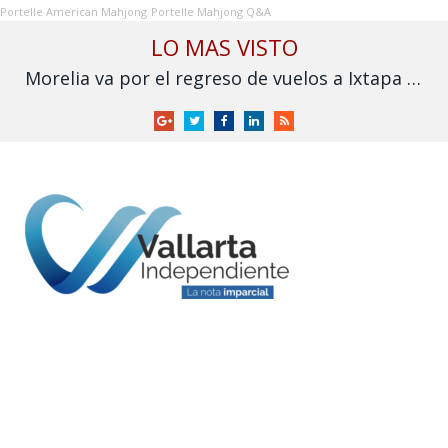
Portelle American Mahjong
Portelle Mahjong Q&A
LO MAS VISTO
Morelia va por el regreso de vuelos a Ixtapa y Puerto Vallarta
Google
Twitter
Facebook
LinkedIn
RSS
+