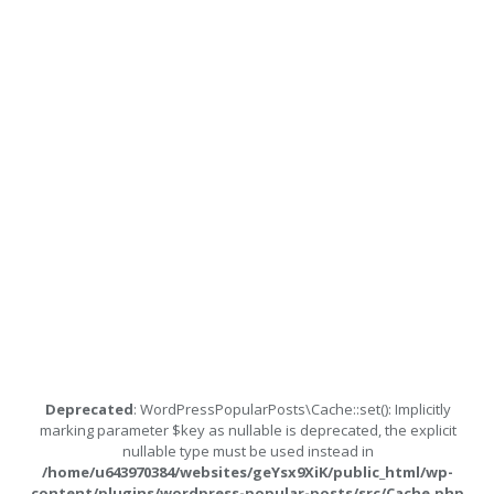
Deprecated
: WordPressPopularPosts\Cache::set(): Implicitly
marking parameter $key as nullable is deprecated, the explicit
nullable type must be used instead in
/home/u643970384/websites/geYsx9XiK/public_html/wp-
content/plugins/wordpress-popular-posts/src/Cache.php