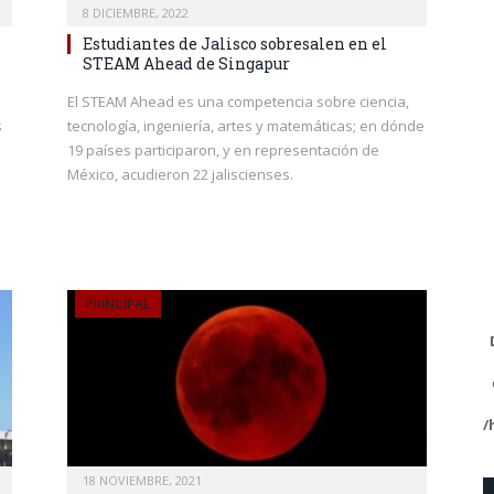
8 DICIEMBRE, 2022
Estudiantes de Jalisco sobresalen en el
STEAM Ahead de Singapur
El STEAM Ahead es una competencia sobre ciencia,
s
tecnología, ingeniería, artes y matemáticas; en dónde
19 países participaron, y en representación de
México, acudieron 22 jaliscienses.
PRINCIPAL
/
18 NOVIEMBRE, 2021