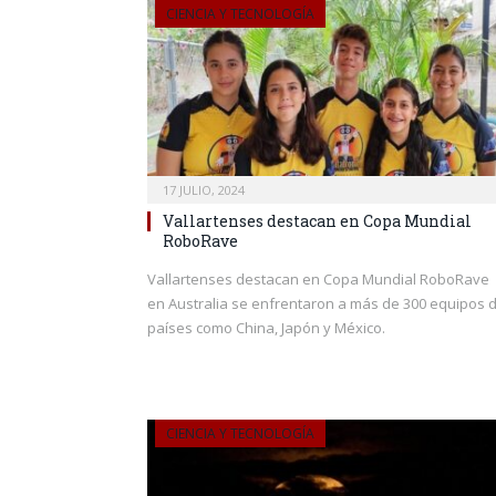
CIENCIA Y TECNOLOGÍA
17 JULIO, 2024
Vallartenses destacan en Copa Mundial
RoboRave
Vallartenses destacan en Copa Mundial RoboRave
en Australia se enfrentaron a más de 300 equipos 
países como China, Japón y México.
CIENCIA Y TECNOLOGÍA