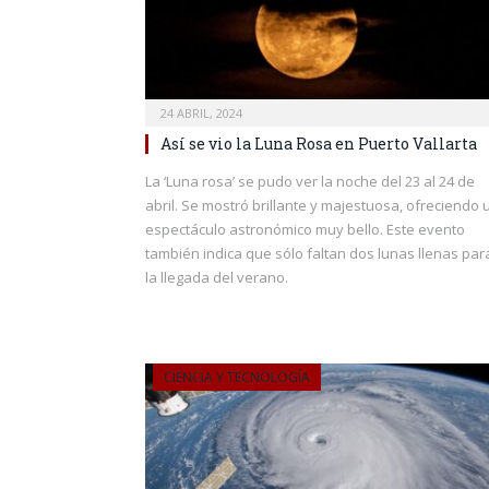
24 ABRIL, 2024
Así se vio la Luna Rosa en Puerto Vallarta
La ‘Luna rosa’ se pudo ver la noche del 23 al 24 de
abril. Se mostró brillante y majestuosa, ofreciendo 
espectáculo astronómico muy bello. Este evento
también indica que sólo faltan dos lunas llenas par
la llegada del verano.
CIENCIA Y TECNOLOGÍA