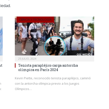
iedad.
CIENCIA Y TECNOLOGÍA
25 JULIO, 2024
nt
Tenista parapléjico carga antorcha
olímpica en París 2024
Kevin Piette, reconocido tenista parapléjico, caminó
n
con la antorcha olímpica previo a los Juegos
n:
Olímpicos…