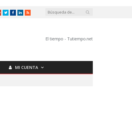
Google
Twitter
Facebook
LinkedIn
RSS
+
El tiempo - Tutiempo.net
MI CUENTA