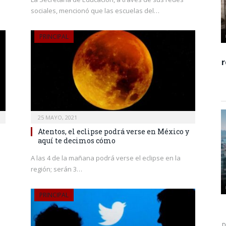
sociales, mencionó que las escuelas del…
PRINCIPAL
25 MAYO, 2021
Atentos, el eclipse podrá verse en México y
aquí te decimos cómo
A las 4 de la mañana podrá verse el eclipse en la
región; serán 3…
PRINCIPAL