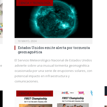
CIENCIA Y TECNOLOGÍA
10 MAYO, 2024
Estados Unidos emite alerta por tormenta
geomagnética
El Servicio Meteorológico Nacional de Estados Unidos
de
advierte sobre una inusual tormenta geomagnética
ocasionada por una serie de erupciones solares, con
potencial impacto en infraestructura y
comunicaciones.
CIENCIA Y TECNOLOGÍA