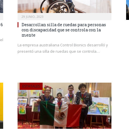
29 JUNIO, 2023
 6
Desarrollan silla de ruedas para personas
con discapacidad que se controla con la
mente
el
La empresa australiana Control Bionics desarrolló y
presentó una silla de ruedas que se controla…
ESTATALES