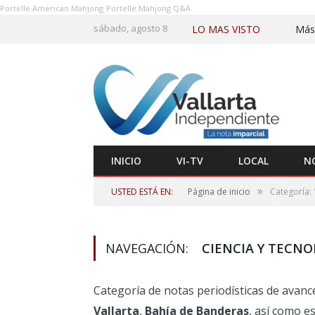
Portelle American Mahjong
Portelle Mahjong Q&A
sábado, agosto 8
LO MAS VISTO
INICIO
VI-TV
LOCAL
N
»
USTED ESTÁ EN:
Página de inicio
Categoría: 
NAVEGACIÓN:
CIENCIA Y TECNO
Categoría de notas periodísticas de avan
Vallarta
,
Bahía de Banderas
, así como es