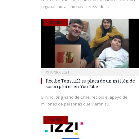
algunas horas; no hay certeza del…
PRINCIPAL
19 JUNIO, 2021
Recibe Tomiii11 su placa de un millón de
suscriptores en YouTube
El niño, originario de Chile, recibió el apoyo de
millones de personas que vieron su…
PRINCIPAL