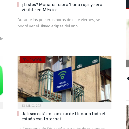
¿Listos? Mañana habrá ‘Luna roja’ y será
visible en México
Durante las primeras horas de este viernes, se
podrá ver el último eclipse del año,…
de
EDUCACIÓN
13 JULIO, 2021
Jalisco está en camino de llenar a todo el
estado con Internet
La Secretaría de Educación, a través de sus redes