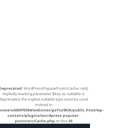
Deprecated
: WordPressPopularPosts\Cache::set():
Implicitly marking parameter $key as nullable is
deprecated, the explicit nullable type must be used
instead in
home/u643970384/websites/geYsx9XiK/public_html/wp-
content/plugins/wordpress-popular-
posts/src/Cache.php
on line
50