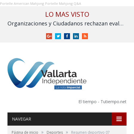
Portelle American Mahjong
Portelle Mahjong Q&A
LO MAS VISTO
Organizaciones y Ciudadanos rechazan evaluación sobre fracking y exigen su prohibición en México
Google
Twitter
Facebook
LinkedIn
RSS
+
El tiempo - Tutiempo.net
NAVEGAR
»
»
Página de inicio
Deportes
Resumen deportivo 07