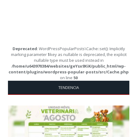
Deprecated
: WordPressPopularPosts\Cache::set(): Implicitly
marking parameter $key as nullable is deprecated, the explicit
nullable type must be used instead in
/home/u643970384/websites/geYsx9XiK/public_html/wp-
content/plugins/wordpress-popular-posts/src/Cache.php
on line
50
TENDENCIA