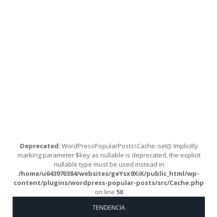
Deprecated
: WordPressPopularPosts\Cache::set(): Implicitly
marking parameter $key as nullable is deprecated, the explicit
nullable type must be used instead in
/home/u643970384/websites/geYsx9XiK/public_html/wp-
content/plugins/wordpress-popular-posts/src/Cache.php
on line
50
TENDENCIA