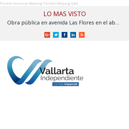
Portelle American Mahjong
Portelle Mahjong Q&A
LO MAS VISTO
Obra pública en avenida Las Flores en el abandono
Google
Twitter
Facebook
LinkedIn
RSS
+