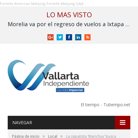
Portelle American Mahjong
Portelle Mahjong Q&A
LO MAS VISTO
Morelia va por el regreso de vuelos a Ixtapa y Puerto Vallarta
Google
Twitter
Facebook
LinkedIn
RSS
+
El tiempo - Tutiempo.net
NAVEGAR
»
»
Página de inicio
Local
La zapatista ‘Marichuy’ busca