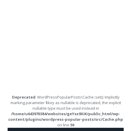
Deprecated
: WordPressPopularPosts\Cache::set(): Implicitly
marking parameter $key as nullable is deprecated, the explicit
nullable type must be used instead in
/home/u643970384/websites/geYsx9XiK/public_html/wp-
content/plugins/wordpress-popular-posts/src/Cache.php
on line
50