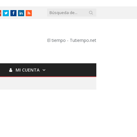
Google
Twitter
Facebook
LinkedIn
RSS
+
El tiempo - Tutiempo.net
MI CUENTA