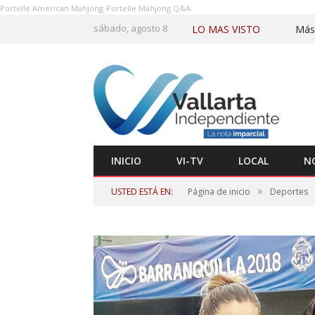
Portelle American Mahjong
Portelle Mahjong Q&A
sábado, agosto 8
LO MAS VISTO
INICIO
VI-TV
LOCAL
N
»
USTED ESTÁ EN:
Página de inicio
Deportes