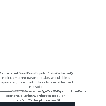
Deprecated
: WordPressPopularPosts\Cache::set():
Implicitly marking parameter $key as nullable is
deprecated, the explicit nullable type must be used
instead in
home/u643970384/websites/geYsx9XiK/public_html/wp-
content/plugins/wordpress-popular-
posts/src/Cache.php
on line
50