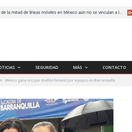
Más de la mitad de líneas móviles en México aún no se vinculan a la CURP
OTICIAS
SEGURIDAD
MÁS
CONTACTO
»
México gana oro por triatlón femenil por equipos en Barranquilla