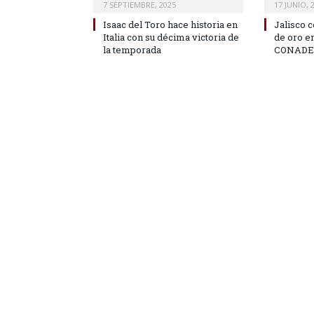
7 SEPTIEMBRE, 2025
17 JUNIO, 
Isaac del Toro hace historia en
Jalisco 
Italia con su décima victoria de
de oro e
la temporada
CONADE 