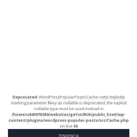
Deprecated
: WordPressPopularPosts\Cache::set(): Implicitly
marking parameter $key as nullable is deprecated, the explicit
nullable type must be used instead in
/home/u643970384/websites/geYsx9XiK/public_html/wp-
content/plugins/wordpress-popular-posts/src/Cache.php
on line
50
TENDENCIA