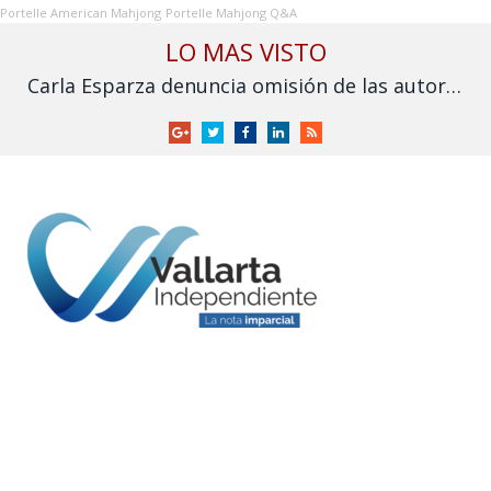
Portelle American Mahjong
Portelle Mahjong Q&A
LO MAS VISTO
Carla Esparza denuncia omisión de las autoridades por inundación en Nuevo Nayarit
Google
Twitter
Facebook
LinkedIn
RSS
+