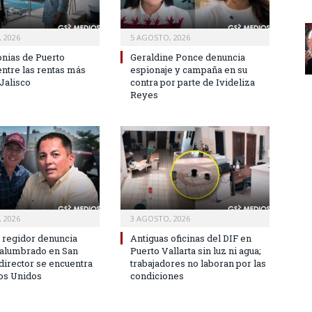
 2026
5 AGOSTO, 2026
onias de Puerto
Geraldine Ponce denuncia
entre las rentas más
espionaje y campaña en su
Jalisco
contra por parte de Ivideliza
Reyes
 2026
3 AGOSTO, 2026
 regidor denuncia
Antiguas oficinas del DIF en
n alumbrado en San
Puerto Vallarta sin luz ni agua;
director se encuentra
trabajadores no laboran por las
os Unidos
condiciones