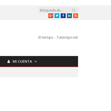
Google
Twitter
Facebook
LinkedIn
RSS
+
El tiempo - Tutiempo.net
MI CUENTA