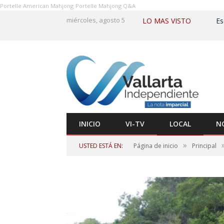
Portelle American Mahjong
Portelle Mahjong Q&A
miércoles, agosto 5
LO MAS VISTO
INICIO
VI-TV
LOCAL
N
»
USTED ESTÁ EN:
Página de inicio
Principal