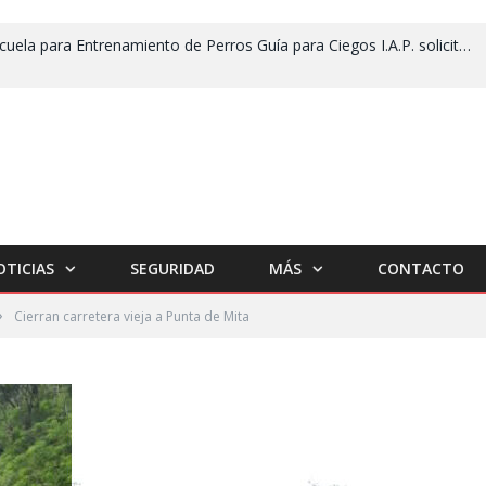
Escuela para Entrenamiento de Perros Guía para Ciegos I.A.P. solicita apoyo para no cerrar
OTICIAS
SEGURIDAD
MÁS
CONTACTO
»
Cierran carretera vieja a Punta de Mita