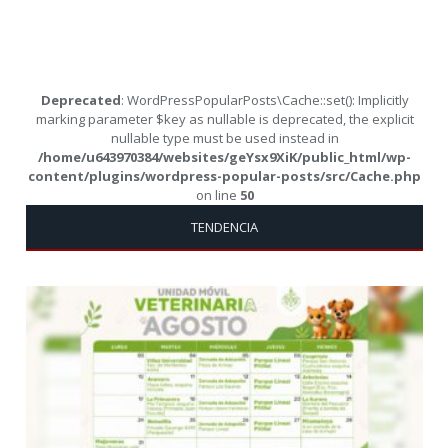
Deprecated
: WordPressPopularPosts\Cache::set(): Implicitly
marking parameter $key as nullable is deprecated, the explicit
nullable type must be used instead in
/home/u643970384/websites/geYsx9XiK/public_html/wp-
content/plugins/wordpress-popular-posts/src/Cache.php
on line
50
TENDENCIA