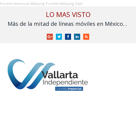
Portelle American Mahjong
Portelle Mahjong Q&A
LO MAS VISTO
Más de la mitad de líneas móviles en México aún no se vinculan a la CURP
Google
Twitter
Facebook
LinkedIn
RSS
+