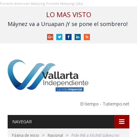
Portelle American Mahjong
Portelle Mahjong Q&A
LO MAS VISTO
Máynez va a Uruapan ¡Y se pone el sombrero!
Google
Twitter
Facebook
LinkedIn
RSS
+
El tiempo - Tutiempo.net
NAVEGAR
»
»
Página de inicio
Nacional
Pide INE a Xóchitl Gálvez no