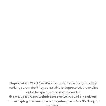
Deprecated
: WordPressPopularPosts\Cache::set(): Implicitly
marking parameter $key as nullable is deprecated, the explicit
nullable type must be used instead in
/home/u643970384/websites/geYsx9XiK/public_html/wp-
content/plugins/wordpress-popular-posts/src/Cache.php
on line
50