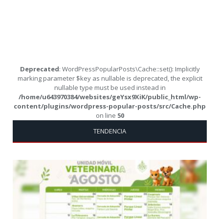
Deprecated
: WordPressPopularPosts\Cache::set(): Implicitly
marking parameter $key as nullable is deprecated, the explicit
nullable type must be used instead in
/home/u643970384/websites/geYsx9XiK/public_html/wp-
content/plugins/wordpress-popular-posts/src/Cache.php
on line
50
TENDENCIA