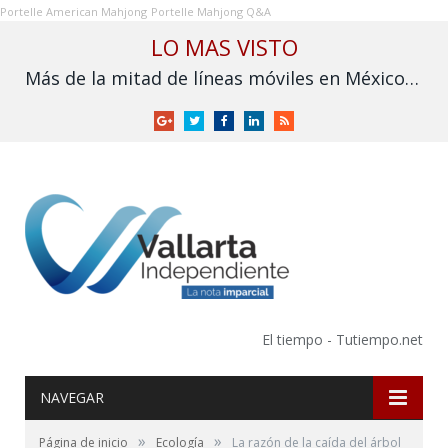
Portelle American Mahjong
Portelle Mahjong Q&A
LO MAS VISTO
Más de la mitad de líneas móviles en México aún no se vinculan a la CURP
Google
Twitter
Facebook
LinkedIn
RSS
+
El tiempo - Tutiempo.net
NAVEGAR
»
»
Página de inicio
Ecología
La razón de la caída del árbol