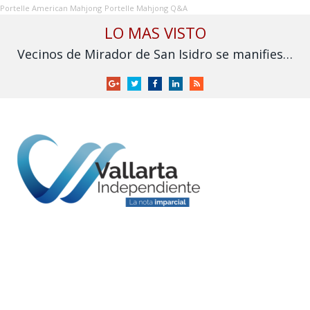
Portelle American Mahjong
Portelle Mahjong Q&A
LO MAS VISTO
Vecinos de Mirador de San Isidro se manifiestan ante proyecto de vivienda para policías estatales
Google
Twitter
Facebook
LinkedIn
RSS
+