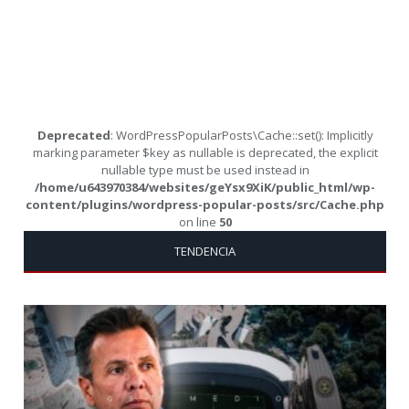
Deprecated
: WordPressPopularPosts\Cache::set(): Implicitly
marking parameter $key as nullable is deprecated, the explicit
nullable type must be used instead in
/home/u643970384/websites/geYsx9XiK/public_html/wp-
content/plugins/wordpress-popular-posts/src/Cache.php
on line
50
TENDENCIA