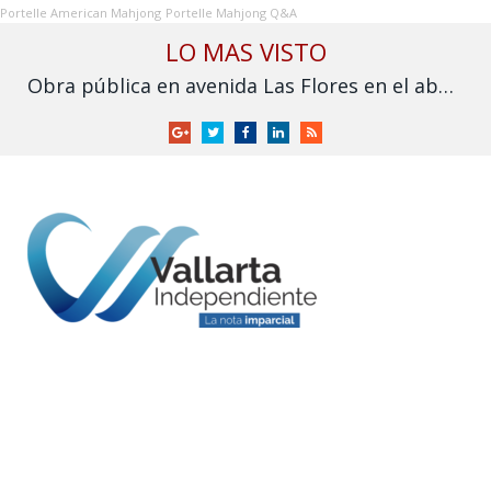
Portelle American Mahjong
Portelle Mahjong Q&A
LO MAS VISTO
Obra pública en avenida Las Flores en el abandono
Google
Twitter
Facebook
LinkedIn
RSS
+