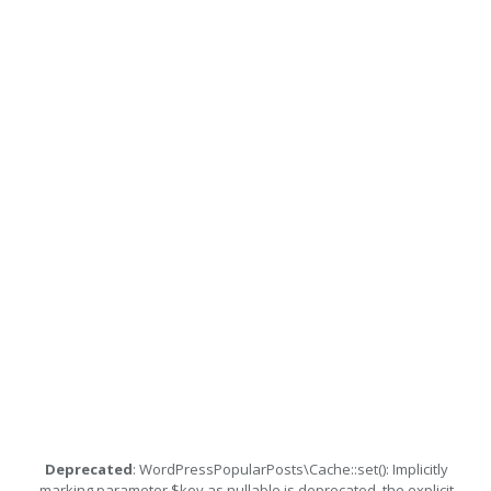
Deprecated
: WordPressPopularPosts\Cache::set(): Implicitly
marking parameter $key as nullable is deprecated, the explicit