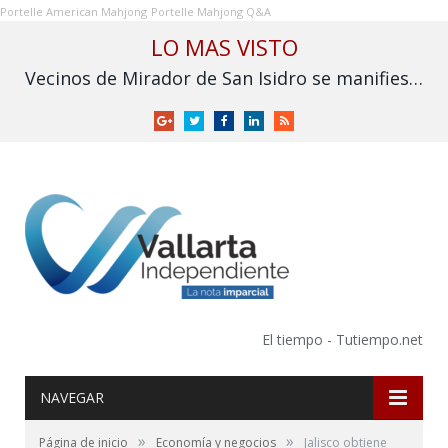
Portelle American Mahjong
Portelle Mahjong Q&A
LO MAS VISTO
Vecinos de Mirador de San Isidro se manifiestan ante proyecto de vivienda para policías estatales
Google
Twitter
Facebook
LinkedIn
RSS
+
El tiempo - Tutiempo.net
NAVEGAR
»
»
Página de inicio
Economía y negocios
Jalisco obtiene