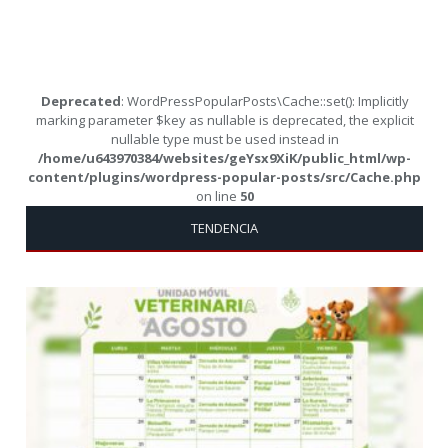
Deprecated
: WordPressPopularPosts\Cache::set(): Implicitly
marking parameter $key as nullable is deprecated, the explicit
nullable type must be used instead in
/home/u643970384/websites/geYsx9XiK/public_html/wp-
content/plugins/wordpress-popular-posts/src/Cache.php
on line
50
TENDENCIA