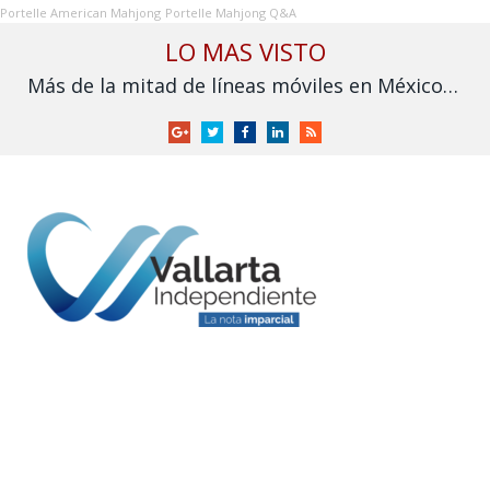
Portelle American Mahjong
Portelle Mahjong Q&A
LO MAS VISTO
Más de la mitad de líneas móviles en México aún no se vinculan a la CURP
Google
Twitter
Facebook
LinkedIn
RSS
+