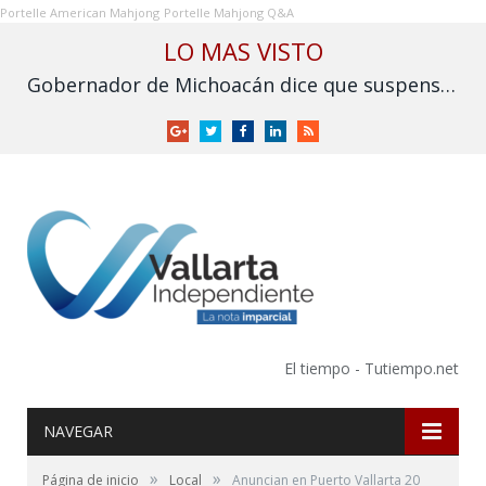
Portelle American Mahjong
Portelle Mahjong Q&A
LO MAS VISTO
Gobernador de Michoacán dice que suspensión de exportación de aguacate es por operativos recientes de seguridad
Google
Twitter
Facebook
LinkedIn
RSS
+
El tiempo - Tutiempo.net
NAVEGAR
»
»
Página de inicio
Local
Anuncian en Puerto Vallarta 20