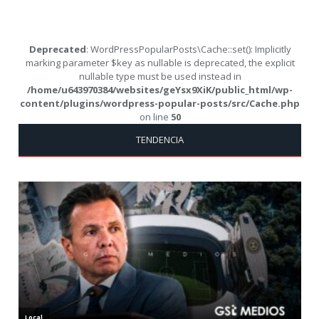
Deprecated
: WordPressPopularPosts\Cache::set(): Implicitly
marking parameter $key as nullable is deprecated, the explicit
nullable type must be used instead in
/home/u643970384/websites/geYsx9XiK/public_html/wp-
content/plugins/wordpress-popular-posts/src/Cache.php
on line
50
TENDENCIA