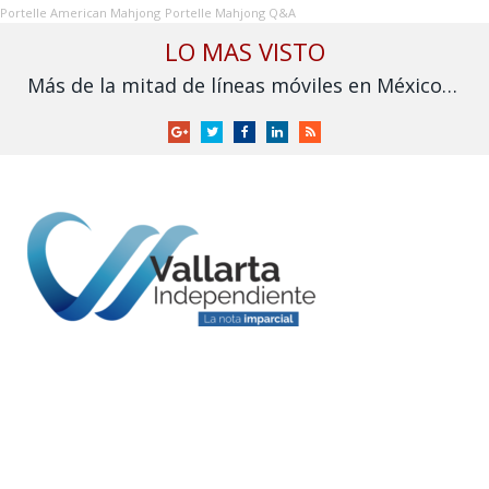
Portelle American Mahjong
Portelle Mahjong Q&A
LO MAS VISTO
Más de la mitad de líneas móviles en México aún no se vinculan a la CURP
Google
Twitter
Facebook
LinkedIn
RSS
+