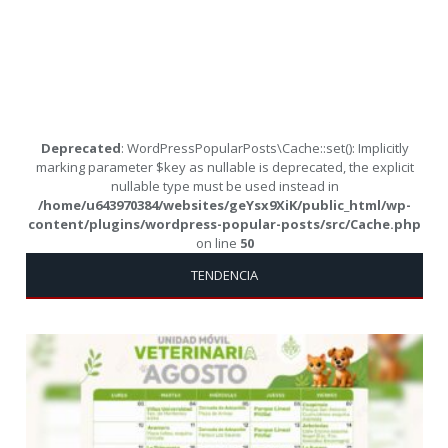
Deprecated
: WordPressPopularPosts\Cache::set(): Implicitly
marking parameter $key as nullable is deprecated, the explicit
nullable type must be used instead in
/home/u643970384/websites/geYsx9XiK/public_html/wp-
content/plugins/wordpress-popular-posts/src/Cache.php
on line
50
TENDENCIA