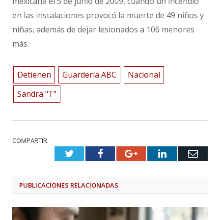
mexicana el 5 de junio de 2009, cuando un incendio
en las instalaciones provocó la muerte de 49 niños y
niñas, además de dejar lesionados a 106 menores
más.
Detienen
Guardería ABC
Nacional
Sandra "T"
COMPARTIR.
Twitter
Facebook
Google+
LinkedIn
Emai
PUBLICACIONES
RELACIONADAS