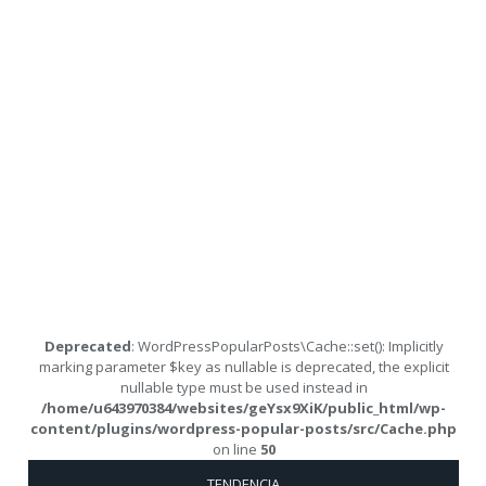
Deprecated
: WordPressPopularPosts\Cache::set(): Implicitly
marking parameter $key as nullable is deprecated, the explicit
nullable type must be used instead in
/home/u643970384/websites/geYsx9XiK/public_html/wp-
content/plugins/wordpress-popular-posts/src/Cache.php
on line
50
TENDENCIA