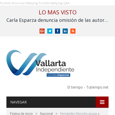
Portelle American Mahjong
Portelle Mahjong Q&A
LO MAS VISTO
Carla Esparza denuncia omisión de las autoridades por inundación en Nuevo Nayarit
Google
Twitter
Facebook
LinkedIn
RSS
+
El tiempo - Tutiempo.net
NAVEGAR
»
»
Página de inicio
Nacional
Fernández Noroña acusa a