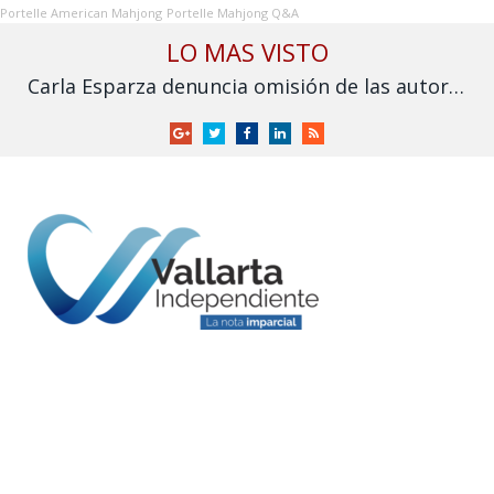
Portelle American Mahjong
Portelle Mahjong Q&A
LO MAS VISTO
Carla Esparza denuncia omisión de las autoridades por inundación en Nuevo Nayarit
Google
Twitter
Facebook
LinkedIn
RSS
+