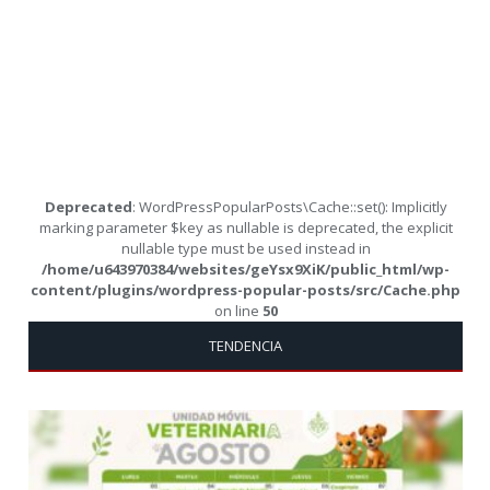
Deprecated
: WordPressPopularPosts\Cache::set(): Implicitly
marking parameter $key as nullable is deprecated, the explicit
nullable type must be used instead in
/home/u643970384/websites/geYsx9XiK/public_html/wp-
content/plugins/wordpress-popular-posts/src/Cache.php
on line
50
TENDENCIA