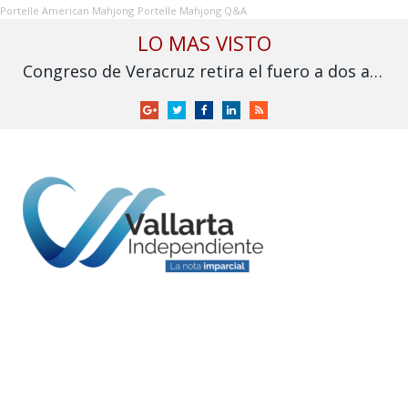
Portelle American Mahjong
Portelle Mahjong Q&A
LO MAS VISTO
Congreso de Veracruz retira el fuero a dos alcaldes de MC ligados a desaparición y asesinato
Google
Twitter
Facebook
LinkedIn
RSS
+