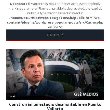
Deprecated
: WordPressPopularPosts\Cache::set(): Implicitly
marking parameter $key as nullable is deprecated, the explicit
nullable type must be used instead in
/home/u643970384/websites/geYsx9XiK/public_html/wp-
content/plugins/wordpress-popular-posts/src/Cache.php
on line
50
TENDENCIA