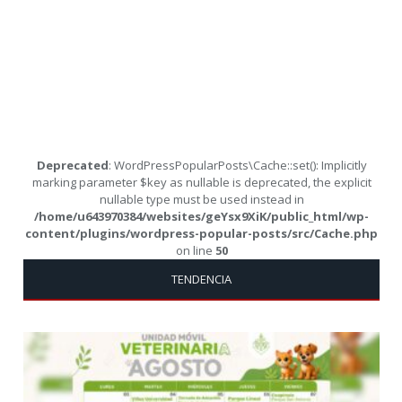
Deprecated
: WordPressPopularPosts\Cache::set(): Implicitly
marking parameter $key as nullable is deprecated, the explicit
nullable type must be used instead in
/home/u643970384/websites/geYsx9XiK/public_html/wp-
content/plugins/wordpress-popular-posts/src/Cache.php
on line
50
TENDENCIA