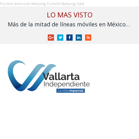
Portelle American Mahjong
Portelle Mahjong Q&A
LO MAS VISTO
Más de la mitad de líneas móviles en México aún no se vinculan a la CURP
Google
Twitter
Facebook
LinkedIn
RSS
+