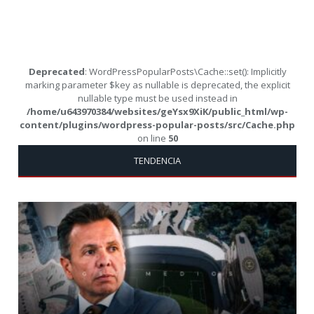
Deprecated
: WordPressPopularPosts\Cache::set(): Implicitly
marking parameter $key as nullable is deprecated, the explicit
nullable type must be used instead in
/home/u643970384/websites/geYsx9XiK/public_html/wp-
content/plugins/wordpress-popular-posts/src/Cache.php
on line
50
TENDENCIA