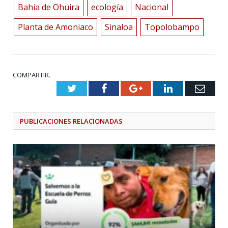
Bahía de Ohuira
ecología
Nacional
Planta de Amoniaco
Sinaloa
Topolobampo
COMPARTIR.
Twitter
Facebook
Google+
LinkedIn
Emai
PUBLICACIONES
RELACIONADAS