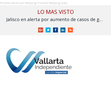
Portelle American Mahjong
Portelle Mahjong Q&A
LO MAS VISTO
Jalisco en alerta por aumento de casos de gusano barrenador
Google
Twitter
Facebook
LinkedIn
RSS
+