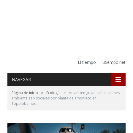
El tiempo - Tutiempo.net
NAVEGAR
»
»
Página de inicio
Ecología
Advierten graves afectaciones
ambientales y sociales por planta de amoniaco en
Topolobampo