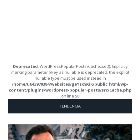
Deprecated
: WordPressPopularPosts\Cache::set(): Implicitly
marking parameter $key as nullable is deprecated, the explicit
nullable type must be used instead in
/home/u643970384/websites/geYsx9XiK/public_html/wp-
content/plugins/wordpress-popular-posts/src/Cache.php
on line
50
TENDENCIA