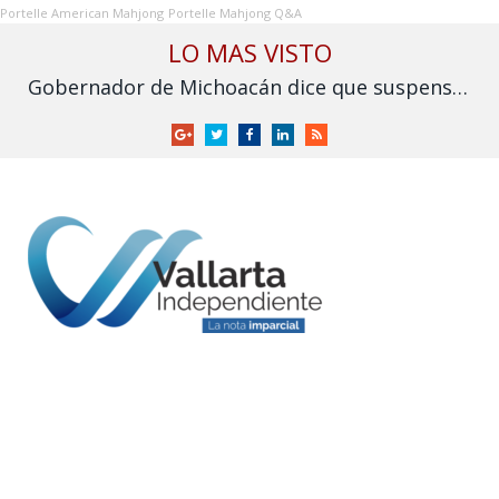
Portelle American Mahjong
Portelle Mahjong Q&A
LO MAS VISTO
Gobernador de Michoacán dice que suspensión de exportación de aguacate es por operativos recientes de seguridad
Google
Twitter
Facebook
LinkedIn
RSS
+