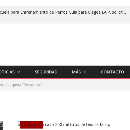
Escuela para Entrenamiento de Perros Guía para Ciegos I.A.P. solicita apoyo para no cerrar
OTICIAS
SEGURIDAD
MÁS
CONTACTO
on la etiqueta "Decomiso"
ESTATALES