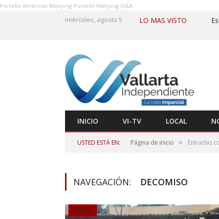
Portelle American Mahjong
Portelle Mahjong Q&A
miércoles, agosto 5
LO MAS VISTO
INICIO
VI-TV
LOCAL
N
»
USTED ESTÁ EN:
Página de inicio
Entradas c
NAVEGACIÓN:
DECOMISO
LOCAL