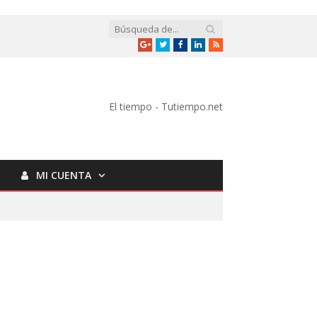
Google
Twitter
Facebook
LinkedIn
RSS
+
El tiempo - Tutiempo.net
MI CUENTA