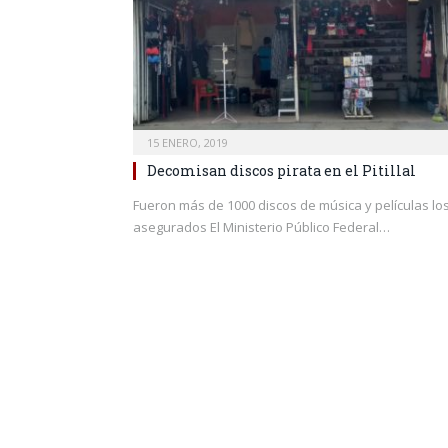
15 ENERO, 2019
Decomisan discos pirata en el Pitillal
Fueron más de 1000 discos de música y películas lo
asegurados El Ministerio Público Federal…