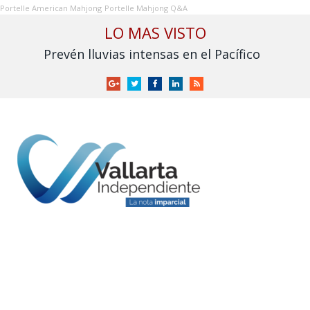
Portelle American Mahjong
Portelle Mahjong Q&A
LO MAS VISTO
Prevén lluvias intensas en el Pacífico
Google
Twitter
Facebook
LinkedIn
RSS
+