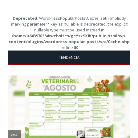
Deprecated
: WordPressPopularPosts\Cache::set(): Implicitly
marking parameter $key as nullable is deprecated, the explicit
nullable type must be used instead in
/home/u643970384/websites/geYsx9XiK/public_html/wp-
content/plugins/wordpress-popular-posts/src/Cache.php
on line
50
TENDENCIA