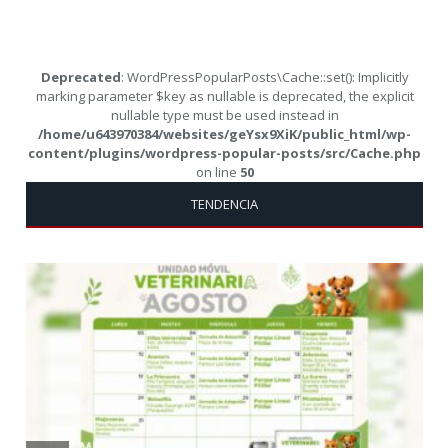
Deprecated
: WordPressPopularPosts\Cache::set(): Implicitly
marking parameter $key as nullable is deprecated, the explicit
nullable type must be used instead in
/home/u643970384/websites/geYsx9XiK/public_html/wp-
content/plugins/wordpress-popular-posts/src/Cache.php
on line
50
TENDENCIA