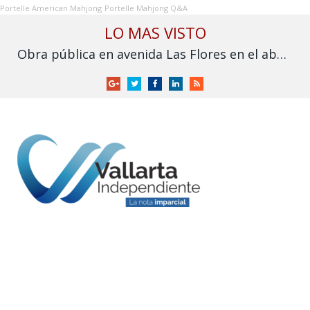
Portelle American Mahjong
Portelle Mahjong Q&A
LO MAS VISTO
Obra pública en avenida Las Flores en el abandono
Google
Twitter
Facebook
LinkedIn
RSS
+