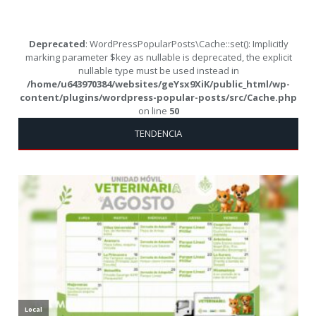
Deprecated
: WordPressPopularPosts\Cache::set(): Implicitly
marking parameter $key as nullable is deprecated, the explicit
nullable type must be used instead in
/home/u643970384/websites/geYsx9XiK/public_html/wp-
content/plugins/wordpress-popular-posts/src/Cache.php
on line
50
TENDENCIA