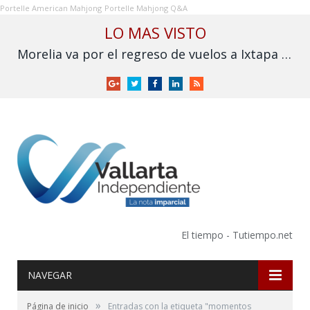
Portelle American Mahjong
Portelle Mahjong Q&A
LO MAS VISTO
Morelia va por el regreso de vuelos a Ixtapa y Puerto Vallarta
Google
Twitter
Facebook
LinkedIn
RSS
+
El tiempo - Tutiempo.net
NAVEGAR
»
Página de inicio
Entradas con la etiqueta "momentos