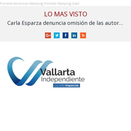
Portelle American Mahjong
Portelle Mahjong Q&A
LO MAS VISTO
Carla Esparza denuncia omisión de las autoridades por inundación en Nuevo Nayarit
Google
Twitter
Facebook
LinkedIn
RSS
+