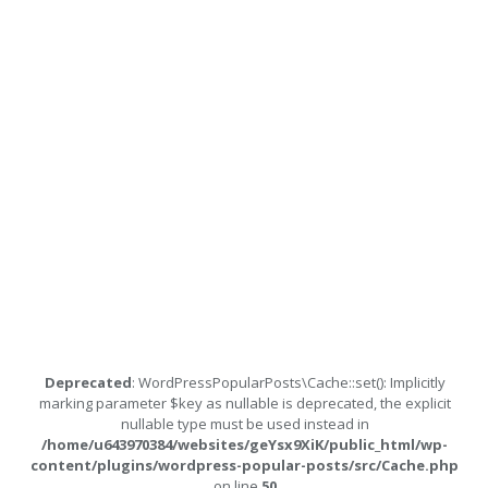
Deprecated
: WordPressPopularPosts\Cache::set(): Implicitly
marking parameter $key as nullable is deprecated, the explicit
nullable type must be used instead in
/home/u643970384/websites/geYsx9XiK/public_html/wp-
content/plugins/wordpress-popular-posts/src/Cache.php
on line
50