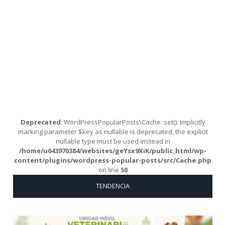
Deprecated
: WordPressPopularPosts\Cache::set(): Implicitly
marking parameter $key as nullable is deprecated, the explicit
nullable type must be used instead in
/home/u643970384/websites/geYsx9XiK/public_html/wp-
content/plugins/wordpress-popular-posts/src/Cache.php
on line
50
TENDENCIA