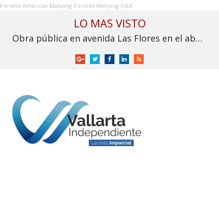
Portelle American Mahjong
Portelle Mahjong Q&A
LO MAS VISTO
Obra pública en avenida Las Flores en el abandono
Google
Twitter
Facebook
LinkedIn
RSS
+