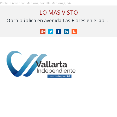
Portelle American Mahjong
Portelle Mahjong Q&A
LO MAS VISTO
Obra pública en avenida Las Flores en el abandono
Google
Twitter
Facebook
LinkedIn
RSS
+