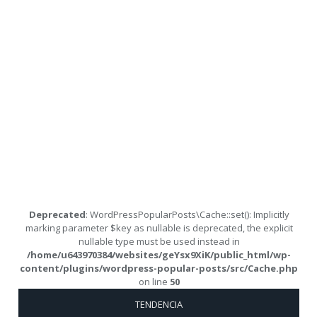
Deprecated
: WordPressPopularPosts\Cache::set(): Implicitly
marking parameter $key as nullable is deprecated, the explicit
nullable type must be used instead in
/home/u643970384/websites/geYsx9XiK/public_html/wp-
content/plugins/wordpress-popular-posts/src/Cache.php
on line
50
TENDENCIA