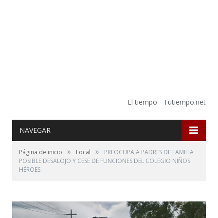
El tiempo - Tutiempo.net
NAVEGAR
»
»
Página de inicio
Local
PREOCUPA A PADRES DE FAMILIA
POSIBLE DESALOJO Y CESE DE FUNCIONES DEL COLEGIO NIÑOS
HÉROES.