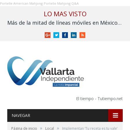
Portelle American Mahjong
Portelle Mahjong Q&A
LO MAS VISTO
Más de la mitad de líneas móviles en México aún no se vinculan a la CURP
Google
Twitter
Facebook
LinkedIn
RSS
+
El tiempo - Tutiempo.net
NAVEGAR
»
»
Página de inicio
Local
Implementan ‘Tu receta es tu vale’