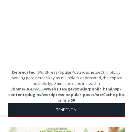
Deprecated
: WordPressPopularPosts\Cache::set(): Implicitly
marking parameter $key as nullable is deprecated, the explicit
nullable type must be used instead in
/home/u643970384/websites/geYsx9XiK/public_html/wp-
content/plugins/wordpress-popular-posts/src/Cache.php
on line
50
TENDENCIA