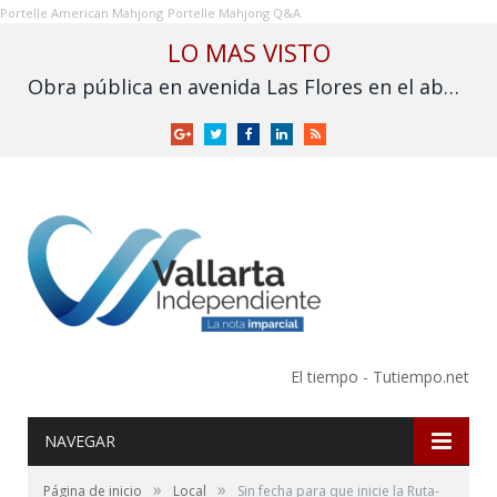
Portelle American Mahjong
Portelle Mahjong Q&A
LO MAS VISTO
Obra pública en avenida Las Flores en el abandono
Google
Twitter
Facebook
LinkedIn
RSS
+
El tiempo - Tutiempo.net
NAVEGAR
»
»
Página de inicio
Local
Sin fecha para que inicie la Ruta-