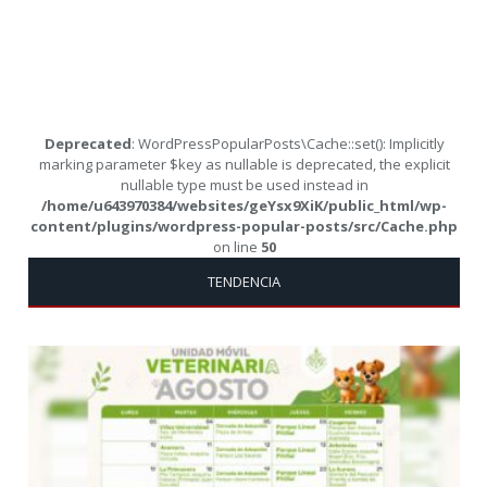
Deprecated
: WordPressPopularPosts\Cache::set(): Implicitly
marking parameter $key as nullable is deprecated, the explicit
nullable type must be used instead in
/home/u643970384/websites/geYsx9XiK/public_html/wp-
content/plugins/wordpress-popular-posts/src/Cache.php
on line
50
TENDENCIA