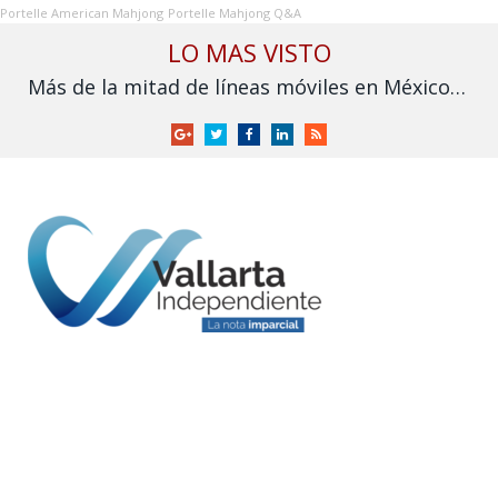
Portelle American Mahjong
Portelle Mahjong Q&A
LO MAS VISTO
Más de la mitad de líneas móviles en México aún no se vinculan a la CURP
Google
Twitter
Facebook
LinkedIn
RSS
+