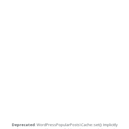
Deprecated
: WordPressPopularPosts\Cache::set(): Implicitly