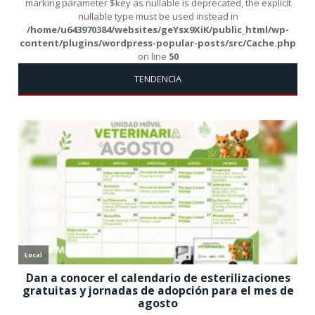
marking parameter $key as nullable is deprecated, the explicit
nullable type must be used instead in
/home/u643970384/websites/geYsx9XiK/public_html/wp-
content/plugins/wordpress-popular-posts/src/Cache.php
on line
50
TENDENCIA