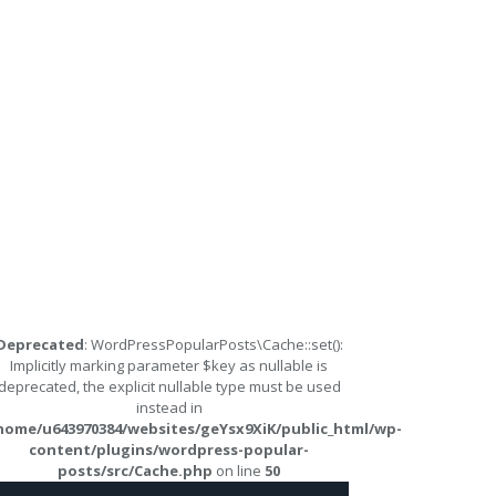
Deprecated
: WordPressPopularPosts\Cache::set():
Implicitly marking parameter $key as nullable is
deprecated, the explicit nullable type must be used
instead in
home/u643970384/websites/geYsx9XiK/public_html/wp-
content/plugins/wordpress-popular-
posts/src/Cache.php
on line
50