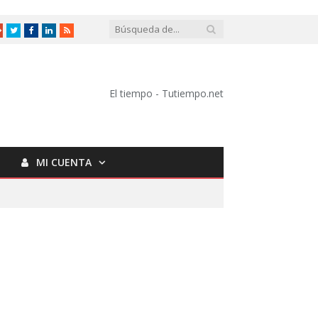
Google
Twitter
Facebook
LinkedIn
RSS
+
El tiempo - Tutiempo.net
MI CUENTA