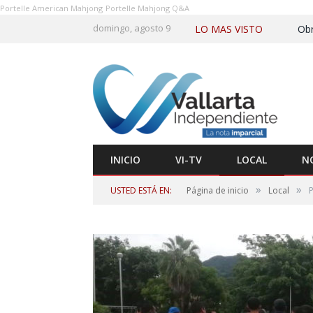
Portelle American Mahjong
Portelle Mahjong Q&A
domingo, agosto 9
LO MAS VISTO
Obr
INICIO
VI-TV
LOCAL
N
»
»
USTED ESTÁ EN:
Página de inicio
Local
P