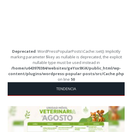
Deprecated
: WordPressPopularPosts\Cache::set(): Implicitly
marking parameter $key as nullable is deprecated, the explicit
nullable type must be used instead in
/home/u643970384/websites/geYsx9XiK/public_html/wp-
content/plugins/wordpress-popular-posts/src/Cache.php
on line
50
TENDENCIA