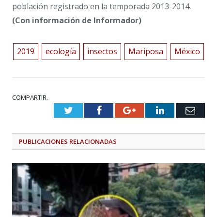
población registrado en la temporada 2013-2014.
(Con información de Informador)
2019
ecología
insectos
Mariposa
México
COMPARTIR.
Twitter
Facebook
Google+
LinkedIn
Emai
PUBLICACIONES
RELACIONADAS