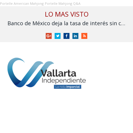
Portelle American Mahjong
Portelle Mahjong Q&A
LO MAS VISTO
Banco de México deja la tasa de interés sin cambios en 6.50%
Google
Twitter
Facebook
LinkedIn
RSS
+