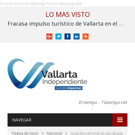
Portelle American Mahjong
Portelle Mahjong Q&A
LO MAS VISTO
Fracasa impulso turístico de Vallarta en el Mundial: derrama cae frente a 2025
Google
Twitter
Facebook
LinkedIn
RSS
+
El tiempo - Tutiempo.net
NAVEGAR
»
»
Página de inicio
Nacional
Guardia nacional es aprobada