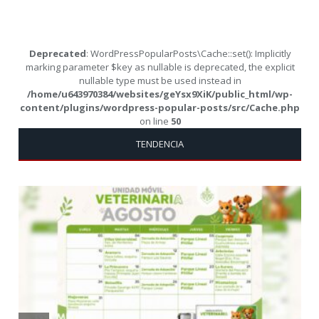
Deprecated
: WordPressPopularPosts\Cache::set(): Implicitly
marking parameter $key as nullable is deprecated, the explicit
nullable type must be used instead in
/home/u643970384/websites/geYsx9XiK/public_html/wp-
content/plugins/wordpress-popular-posts/src/Cache.php
on line
50
TENDENCIA