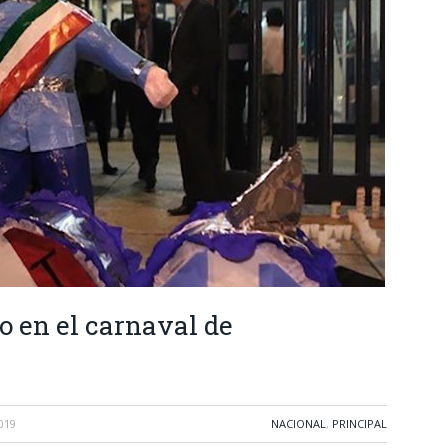
o en el carnaval de
019
NACIONAL
,
PRINCIPAL