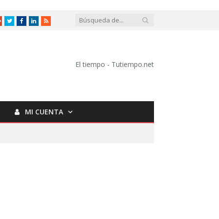
Google
Twitter
Facebook
LinkedIn
RSS
+
El tiempo - Tutiempo.net
MI CUENTA