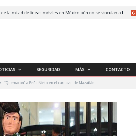
Más de la mitad de líneas móviles en México aún no se vinculan a la CURP
OTICIAS
SEGURIDAD
MÁS
CONTACTO
»
“Quemarán” a Peña Nieto en el carnaval de Mazatlán