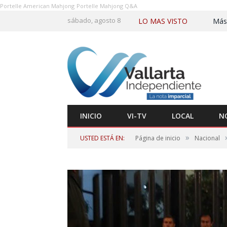
Portelle American Mahjong
Portelle Mahjong Q&A
sábado, agosto 8
LO MAS VISTO
INICIO
VI-TV
LOCAL
N
»
USTED ESTÁ EN:
Página de inicio
Nacional