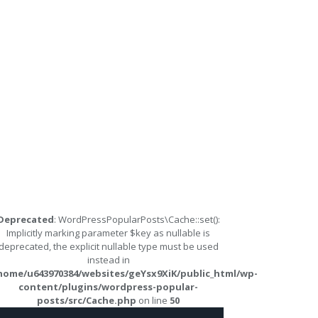
Deprecated
: WordPressPopularPosts\Cache::set():
Implicitly marking parameter $key as nullable is
deprecated, the explicit nullable type must be used
instead in
home/u643970384/websites/geYsx9XiK/public_html/wp-
content/plugins/wordpress-popular-
posts/src/Cache.php
on line
50