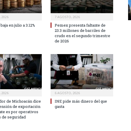
 2026
7 AGOSTO, 2026
 baja en julio a 3.12%
Pemex presenta faltante de
23.3 millones de barriles de
crudo en el segundo trimestre
de 2026
 2026
6 AGOSTO, 2026
or de Michoacán dice
INE pide más dinero del que
ensión de exportación
gasta
ate es por operativos
s de seguridad