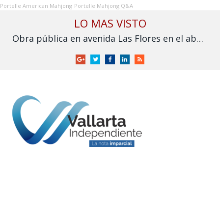
Portelle American Mahjong
Portelle Mahjong Q&A
LO MAS VISTO
Obra pública en avenida Las Flores en el abandono
Google
Twitter
Facebook
LinkedIn
RSS
+