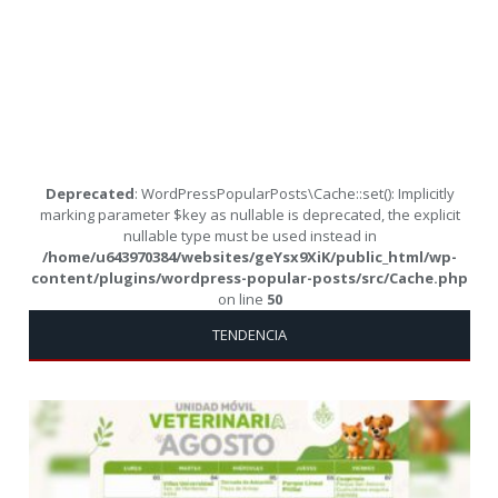
Deprecated
: WordPressPopularPosts\Cache::set(): Implicitly
marking parameter $key as nullable is deprecated, the explicit
nullable type must be used instead in
/home/u643970384/websites/geYsx9XiK/public_html/wp-
content/plugins/wordpress-popular-posts/src/Cache.php
on line
50
TENDENCIA