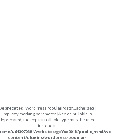
Deprecated
: WordPressPopularPosts\Cache::set():
Implicitly marking parameter $key as nullable is
deprecated, the explicit nullable type must be used
instead in
home/u643970384/websites/geYsx9XiK/public_html/wp-
content/plugins/wordpress-popular-