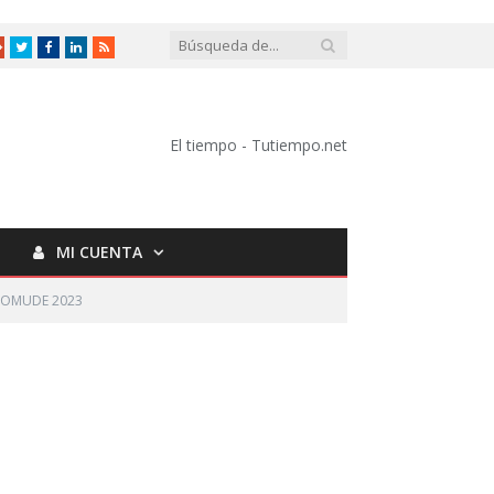
Google
Twitter
Facebook
LinkedIn
RSS
+
El tiempo - Tutiempo.net
MI CUENTA
o COMUDE 2023