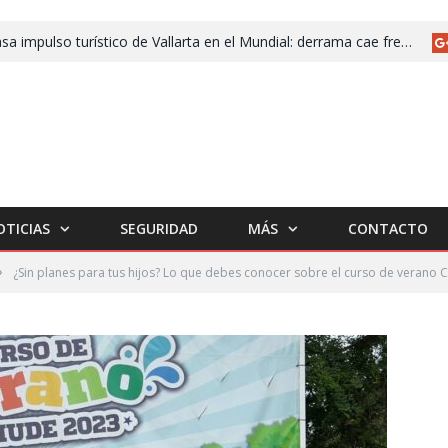
Fracasa impulso turístico de Vallarta en el Mundial: derrama cae frente a 2025
OTICIAS
SEGURIDAD
MÁS
CONTACTO
»
¿Sin planes para tus hijos? Lo que debes conocer sobre el curso de veran