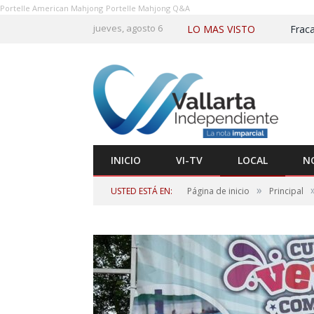
Portelle American Mahjong
Portelle Mahjong Q&A
jueves, agosto 6
LO MAS VISTO
INICIO
VI-TV
LOCAL
N
»
USTED ESTÁ EN:
Página de inicio
Principal