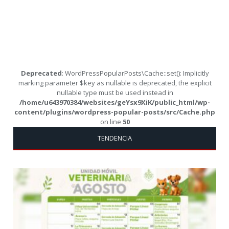
Deprecated
: WordPressPopularPosts\Cache::set(): Implicitly
marking parameter $key as nullable is deprecated, the explicit
nullable type must be used instead in
/home/u643970384/websites/geYsx9XiK/public_html/wp-
content/plugins/wordpress-popular-posts/src/Cache.php
on line
50
TENDENCIA