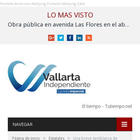
Portelle American Mahjong
Portelle Mahjong Q&A
LO MAS VISTO
Obra pública en avenida Las Flores en el abandono
Google
Twitter
Facebook
LinkedIn
RSS
+
El tiempo - Tutiempo.net
NAVEGAR
»
»
Página de inicio
Estatales
Una breve semblanza de