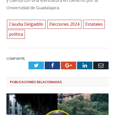
y cuenta con una licenciatura en Derecho por la
Universidad de Guadalajara.
Claudia Delgadillo
Elecciones 2024
Estatales
política
COMPARTIR.
Twitter
Facebook
Google+
LinkedIn
Emai
PUBLICACIONES
RELACIONADAS