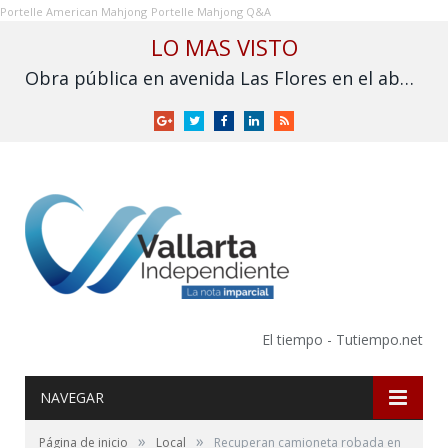
Portelle American Mahjong
Portelle Mahjong Q&A
LO MAS VISTO
Obra pública en avenida Las Flores en el abandono
Google
Twitter
Facebook
LinkedIn
RSS
+
El tiempo - Tutiempo.net
NAVEGAR
»
»
Página de inicio
Local
Recuperan camioneta robada en