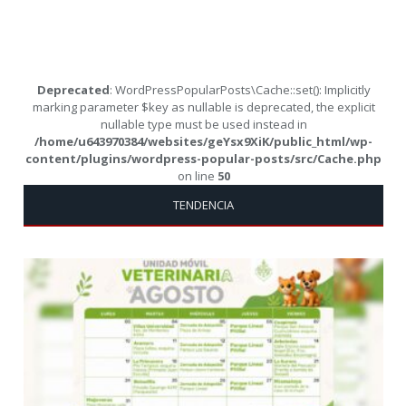
Deprecated
: WordPressPopularPosts\Cache::set(): Implicitly
marking parameter $key as nullable is deprecated, the explicit
nullable type must be used instead in
/home/u643970384/websites/geYsx9XiK/public_html/wp-
content/plugins/wordpress-popular-posts/src/Cache.php
on line
50
TENDENCIA