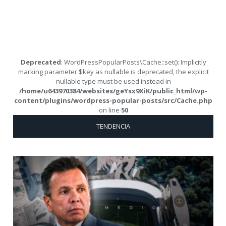
Deprecated
: WordPressPopularPosts\Cache::set(): Implicitly
marking parameter $key as nullable is deprecated, the explicit
nullable type must be used instead in
/home/u643970384/websites/geYsx9XiK/public_html/wp-
content/plugins/wordpress-popular-posts/src/Cache.php
on line
50
TENDENCIA