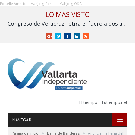
Portelle American Mahjong
Portelle Mahjong Q&A
LO MAS VISTO
Congreso de Veracruz retira el fuero a dos alcaldes de MC ligados a desaparición y asesinato
Google
Twitter
Facebook
LinkedIn
RSS
+
El tiempo - Tutiempo.net
NAVEGAR
»
»
Página de inicio
Bahía de Banderas
Anuncian la Feria del