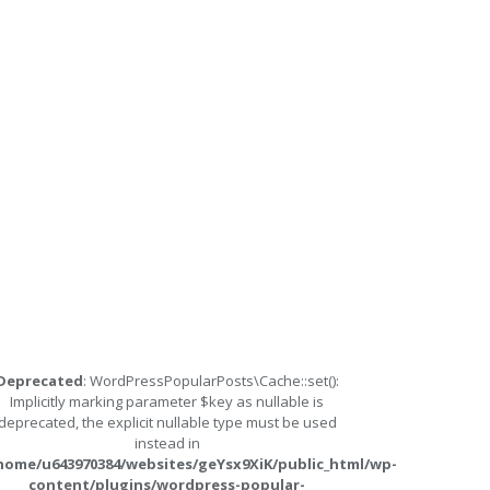
Deprecated
: WordPressPopularPosts\Cache::set():
Implicitly marking parameter $key as nullable is
deprecated, the explicit nullable type must be used
instead in
home/u643970384/websites/geYsx9XiK/public_html/wp-
content/plugins/wordpress-popular-