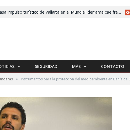
Fracasa impulso turístico de Vallarta en el Mundial: derrama cae frente a 2025
OTICIAS
SEGURIDAD
MÁS
CONTACTO
»
anderas
Instrumentos para la protección del medioambiente en Bahía de