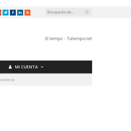
Google
Twitter
Facebook
LinkedIn
RSS
+
El tiempo - Tutiempo.net
MI CUENTA
 Banderas