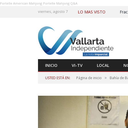
Portelle American Mahjong
Portelle Mahjong Q&A
viernes, agosto 7
LO MAS VISTO
INICIO
VI-TV
LOCAL
N
»
USTED ESTÁ EN:
Página de inicio
Bahía de B