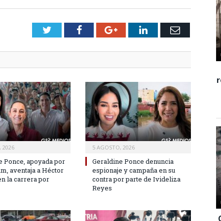
Twitter
Facebook
Google+
LinkedIn
Email
 2026
5 AGOSTO, 2026
e Ponce, apoyada por
Geraldine Ponce denuncia
m, aventaja a Héctor
espionaje y campaña en su
n la carrera por
contra por parte de Ivideliza
Reyes