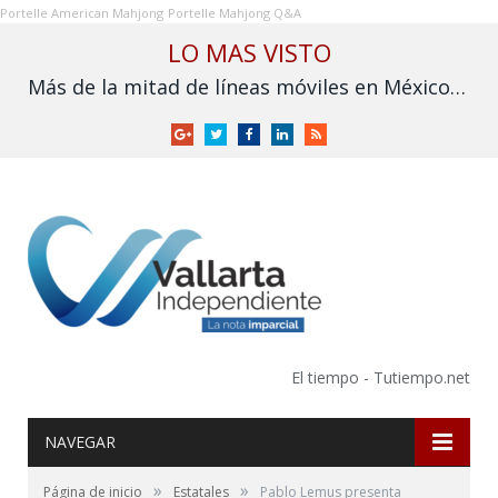
Portelle American Mahjong
Portelle Mahjong Q&A
LO MAS VISTO
Más de la mitad de líneas móviles en México aún no se vinculan a la CURP
Google
Twitter
Facebook
LinkedIn
RSS
+
El tiempo - Tutiempo.net
NAVEGAR
»
»
Página de inicio
Estatales
Pablo Lemus presenta