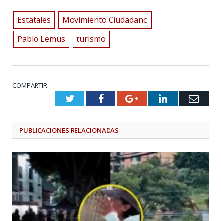
Estatales
Movimiento Ciudadano
Pablo Lemus
turismo
COMPARTIR.
Twitter
Facebook
Google+
LinkedIn
Emai
PUBLICACIONES
RELACIONADAS