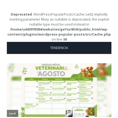
Deprecated
: WordPressPopularPosts\Cache::set(): Implicitly
marking parameter $key as nullable is deprecated, the explicit
nullable type must be used instead in
/home/u643970384/websites/geYsx9XiK/public_html/wp-
content/plugins/wordpress-popular-posts/src/Cache.php
on line
50
TENDENCIA