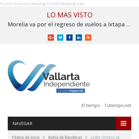
Portelle American Mahjong
Portelle Mahjong Q&A
LO MAS VISTO
Morelia va por el regreso de vuelos a Ixtapa y Puerto Vallarta
Google
Twitter
Facebook
LinkedIn
RSS
+
El tiempo - Tutiempo.net
NAVEGAR
»
»
Página de inicio
Bahía de Banderas
Leslie Orozco se