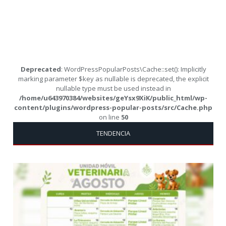
Deprecated
: WordPressPopularPosts\Cache::set(): Implicitly
marking parameter $key as nullable is deprecated, the explicit
nullable type must be used instead in
/home/u643970384/websites/geYsx9XiK/public_html/wp-
content/plugins/wordpress-popular-posts/src/Cache.php
on line
50
TENDENCIA